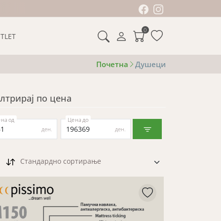
0
TLET
Почетна
Душеци
лтрирај по цена
на од
Цена до
ден.
ден.
Стандардно сортирање