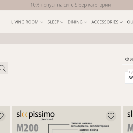
10% попуст на сите Sleep категории
LIVING ROOM
SLEEP
DINING
ACCESSORIES
OU
Фи
Це