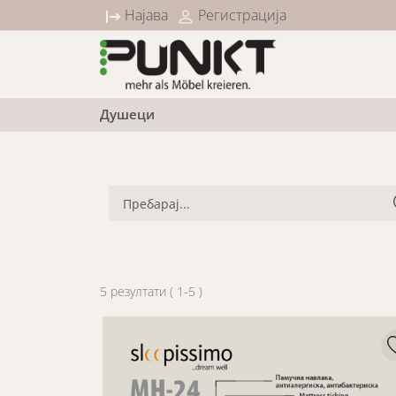
0% попуст на сите Sleep категории
Најава
Регистрација
Душеци
5
резултати
(
1
-
5
)