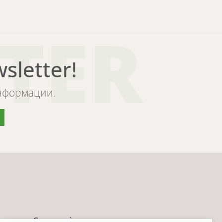
TER
letter!
информации.
Следи нè