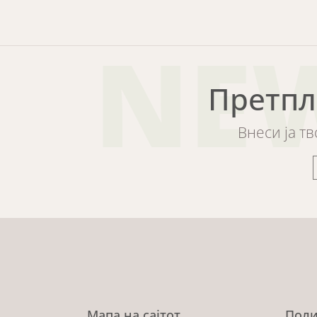
NE
Претпл
Внеси ја т
Мапа на сајтот
Поли