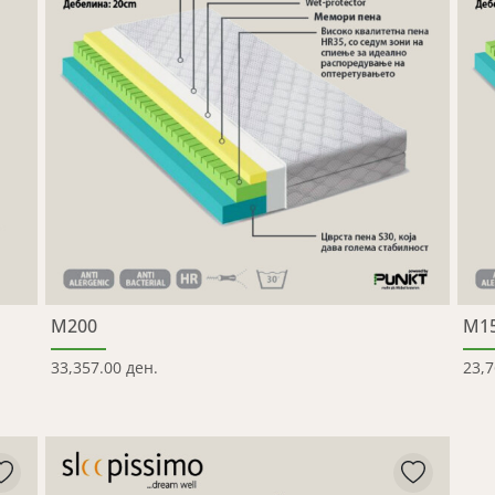
M200
M1
33,357.00 ден.
23,7