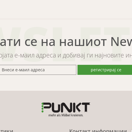
WSLET
ати се на нашиот News
војата е-маил адреса и добивај ги најновите 
регистрирај се
тики
Контакт информации