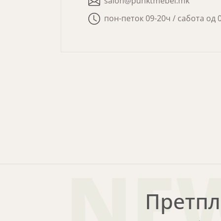
salon@punktmebel.mk
пон-петок 09-20ч / сабота од 
NE
Претпл