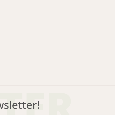
TER
letter!