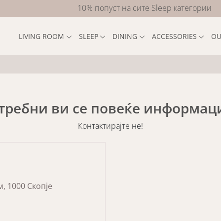
10% попуст на сите Sleep категории
LIVING ROOM
SLEEP
DINING
ACCESSORIES
OU
требни ви се повеќе информац
Контактирајте не!
, 1000 Скопје