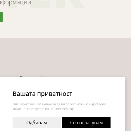
информации.
Следи нè
Facebook
Вашата приватност
Instagram
Ние користиме колачиња за да ви го овозможиме најдоброто
корисничко искуство на нашиот веб-сајт
Одбивам
Се согласувам