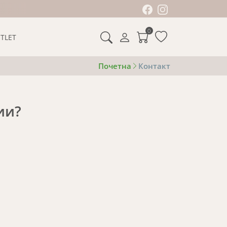
0
TLET
Почетна
Контакт
ии?