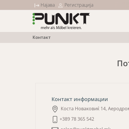
10% попуст на сите Sleep категории
Најава
Регистрација
Контакт
По
Контакт информации
Коста Новаковиќ 14, Аеродром
+389 78 365 542