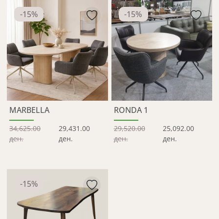
-
15
%
-
15
%
MARBELLA
RONDA 1
34,625.00
29,431.00
29,520.00
25,092.00
ден.
ден.
ден.
ден.
-
15
%