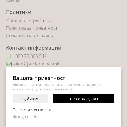
Политики
Услови на користење
Политика за приватност
Политика на колачиња
Контакт информации
+389 78 365 542
salon@punktmebel.mk
Коста Новаковиќ 14
Вашата приватност
Ние користиме колачиња за да ви го овозможиме најдоброто
корисничко искуство на нашиот веб-сајт
Одбивам
Се согласувам
Подеси ги колачињата
©
2026
Vendor x
Punkt Mebel
Дознај повеќе
Поставки за колачиња
|
Пријави проблем