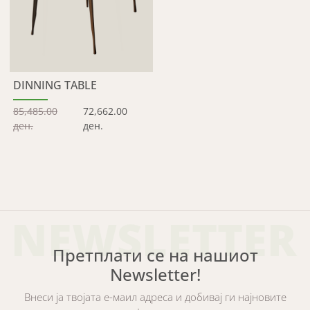
DINNING TABLE
85,485.00
72,662.00
ден.
ден.
NEWSLETTER
Претплати се на нашиот
Newsletter!
Внеси ја твојата е-маил адреса и добивај ги најновите