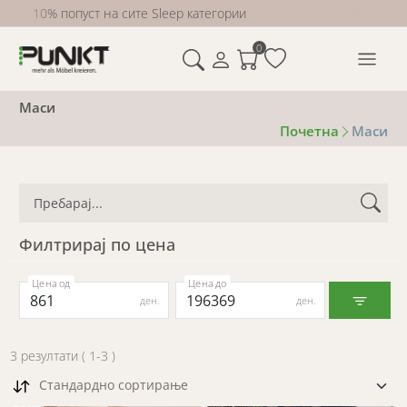
10% попуст на сите Sleep категории
0
Маси
Почетна
Маси
Филтрирај по цена
Цена од
Цена до
ден.
ден.
3
резултати
(
1
-
3
)
Стандардно сортирање