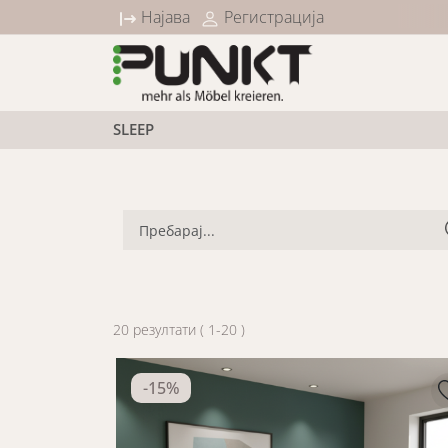
уст на сите Sleep категории
Најава
Регистрација
SLEEP
20
резултати
(
1
-
20
)
-
15
%