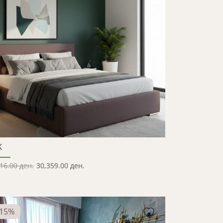
K
16.00 ден.
30,359.00 ден.
15
%