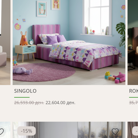
SINGOLO
RO
26,593.00 ден.
22,604.00 ден.
35,7
-
15
%
-