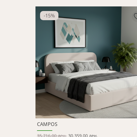
-
15
%
CAMPOS
35,716.00 ден.
30,359.00 ден.