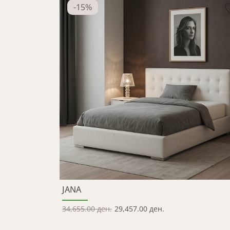
-
15
%
JANA
34,655.00 ден.
29,457.00 ден.