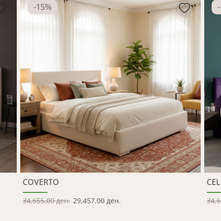
-
15
%
-
COVERTO
CEL
34,655.00 ден.
29,457.00 ден.
34,6