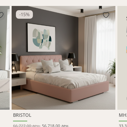
-
15
%
BRISTOL
MH
66,727.00 ден.
56,718.00 ден.
33,3