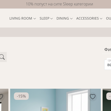
10% попуст на сите Sleep категории
LIVING ROOM
SLEEP
DINING
ACCESSORIES
OU
Фи
Це
-
15
%
-