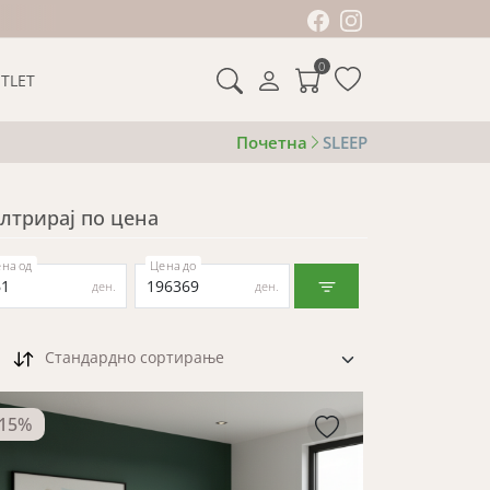
0
TLET
Почетна
SLEEP
лтрирај по цена
на од
Цена до
ден.
ден.
Стандардно сортирање
15
%