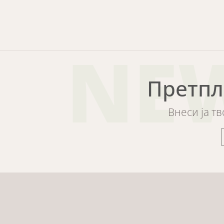
NE
Претпл
Внеси ја т