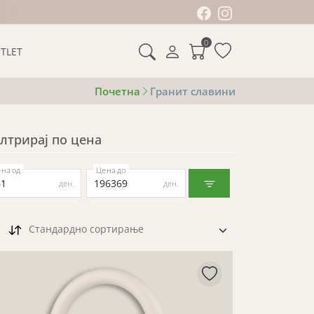
0
TLET
Почетна
Гранит славини
лтрирај по цена
на од
Цена до
ден.
ден.
Стандардно сортирање