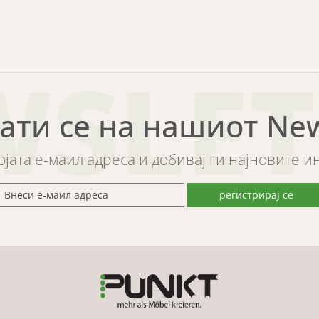
WSLET
ати се на нашиот News
војата е-маил адреса и добивај ги најновите 
регистрирај се