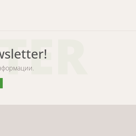
TER
letter!
информации.