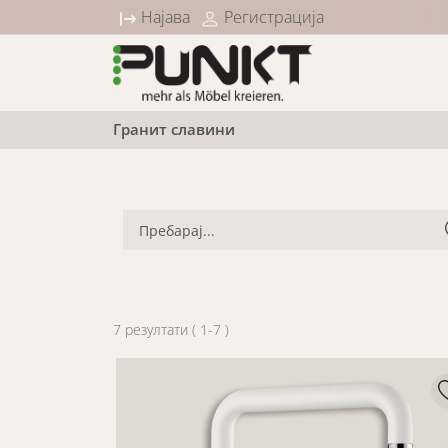
10% попуст на сите Sleep категории
Најава
Регистрација
Гранит славини
7
резултати
(
1
-
7
)