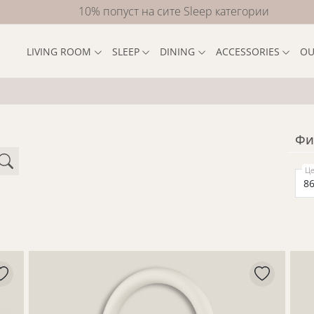
10% попуст на сите Sleep категории
LIVING ROOM
SLEEP
DINING
ACCESSORIES
OU
Фи
Це