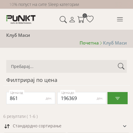
10% попуст на сите Sleep категории
0
Клуб Маси
Почетна
Клуб Маси
Филтрирај по цена
Цена од
Цена до
ден.
ден.
6
резултати
(
1
-
6
)
Стандардно сортирање