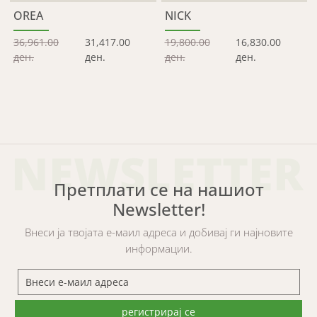
OREA
NICK
36,961.00
31,417.00
19,800.00
16,830.00
ден.
ден.
ден.
ден.
NEWSLETTER
Претплати се на нашиот
Newsletter!
Внеси ја твојата е-маил адреса и добивај ги најновите
информации.
регистрирај се