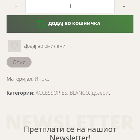
-
+
ДОДАЈ ВО КОШНИЧКА
Додај во омилени
Опис
Материјал:
Инокс
Категории
:
ACCESSORIES
,
BLANCO
,
Дозери
,
NEWSLETTER
Претплати се на нашиот
Newsletter!