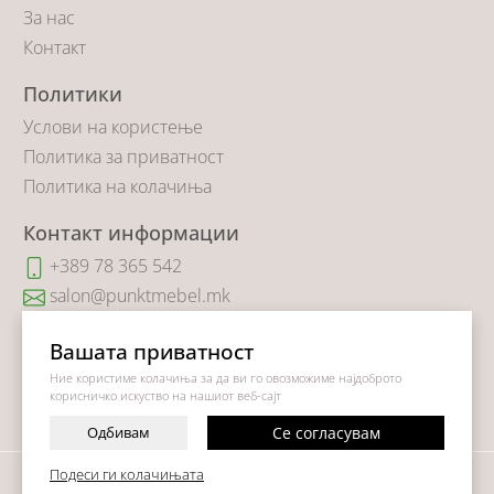
За нас
Контакт
Политики
Услови на користење
Политика за приватност
Политика на колачиња
Контакт информации
+389 78 365 542
salon@punktmebel.mk
Коста Новаковиќ 14
Вашата приватност
Ние користиме колачиња за да ви го овозможиме најдоброто
корисничко искуство на нашиот веб-сајт
Одбивам
Се согласувам
-
+
Подеси ги колачињата
©
2026
Vendor x
Punkt Mebel