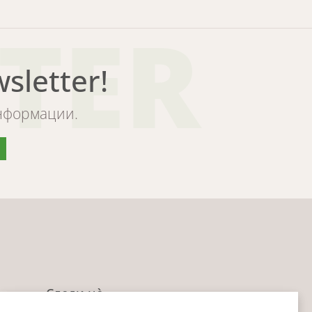
TER
letter!
информации.
Следи нè