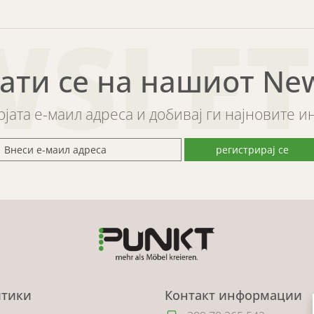
WSLET
ати се на нашиот News
војата е-маил адреса и добивај ги најновите 
регистрирај се
тики
Контакт информации