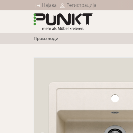
10% попуст на сите Sleep категории
Најава
Регистрација
Производи