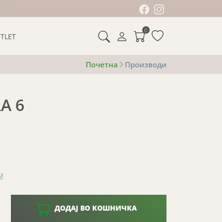
0
TLET
Почетна
Производи
A 6
!
ДОДАЈ ВО КОШНИЧКА