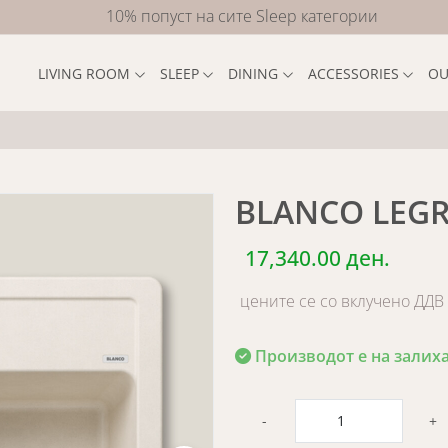
10% попуст на сите Sleep категории
LIVING ROOM
SLEEP
DINING
ACCESSORIES
OU
BLANCO LEGR
17,340.00 ден.
цените се со вклучено ДДВ
Производот е на залиха
-
+