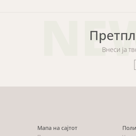
NE
Претпл
Внеси ја т
Мапа на сајтот
Поли