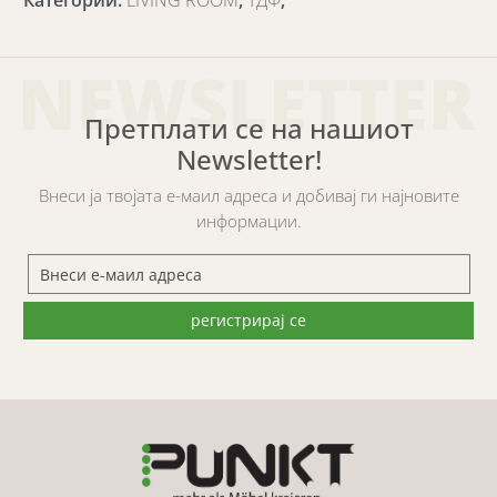
Категории
:
LIVING ROOM
,
ТДФ
,
NEWSLETTER
Претплати се на нашиот
Newsletter!
Внеси ја твојата е-маил адреса и добивај ги најновите
информации.
регистрирај се