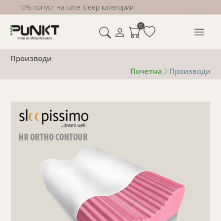
10% попуст на сите Sleep категории
0
Производи
Почетна
Производи