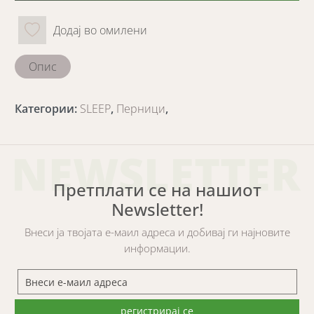
Додај во омилени
Опис
Категории
:
SLEEP
,
Перници
,
NEWSLETTER
Претплати се на нашиот
Newsletter!
Внеси ја твојата е-маил адреса и добивај ги најновите
информации.
регистрирај се