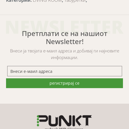
Категории
:
LIVING ROOM
,
Табуретки
,
NEWSLETTER
Претплати се на нашиот
Newsletter!
Внеси ја твојата е-маил адреса и добивај ги најновите
информации.
регистрирај се